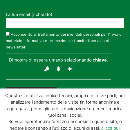
La tua email (richiesto)
Acconsento al trattamento dei miei dati personali per l’invio di
materiale informativo e promozionale tramite il servizio di
newsletter
Dimostra di essere umano selezionando
chiave
.
Questo sito utilizza cookie tecnici, propri e di terze parti, per
analizzare l’andamento delle visite (in forma anonima e
aggregata), per migliorare la navigazione e per collegarti ai
tuoi canali social.
Se vuoi approfondire l’utilizzo dei cookie in questo sito, o
© GIORGIO TESI EDITRICE S.R.L. | P.IVA
negare il consenso all’utilizzo di alcuni di essi,
clicca qui
.