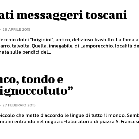
ati messaggeri toscani
-
28 APRILE 2015
io dolci “brigidini”, antico, delizioso trastullo. La fama arriva in
rro, talvolta. Quella, innegabile, di Lamporecchio, località de
nata sulle pendici del...
co, tondo e
rignoccoluto”
-
27 FEBBRAIO 2015
ccolo che mette d’accordo le lingue di tutto il mondo. Sembra di
mbini entrando nel negozio-laboratorio di piazza S. Frances