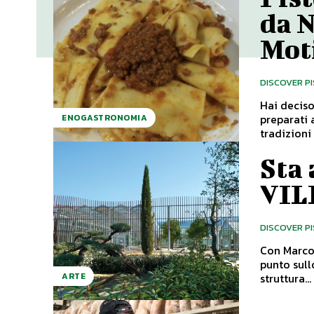
da 
Mot
DISCOVER P
Hai deciso
preparati 
ENOGASTRONOMIA
Sta
VIL
DISCOVER P
Con Marco 
punto sull
struttura...
ARTE