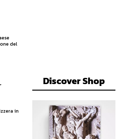
paese
ione del
Discover Shop
y
izzera in