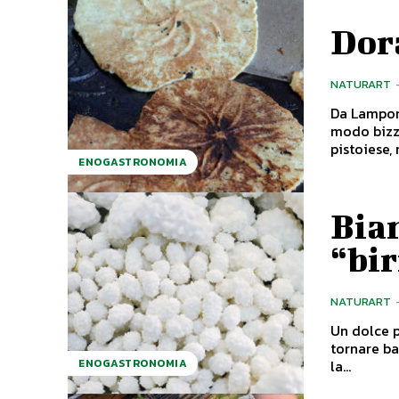
Dor
NATURART
Da Lamporecch
modo bizza
pistoiese, 
ENOGASTRONOMIA
Bian
“bi
NATURART
Un dolce pi
tornare ba
la...
ENOGASTRONOMIA