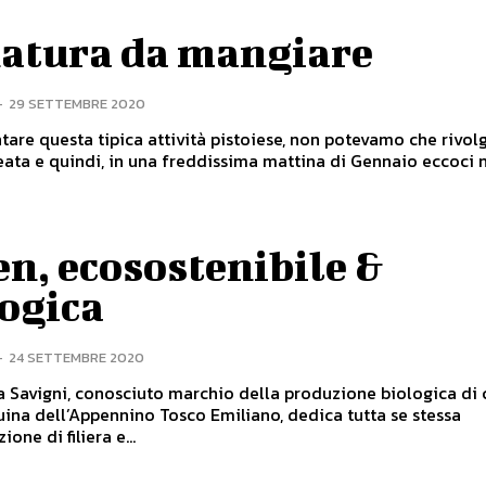
natura da mangiare
-
29 SETTEMBRE 2020
tare questa tipica attività pistoiese, non potevamo che rivolg
deata e quindi, in una freddissima mattina di Gennaio eccoci ne
n, ecosostenibile &
logica
-
24 SETTEMBRE 2020
a Savigni, conosciuto marchio della produzione biologica di 
uina dell’Appennino Tosco Emiliano, dedica tutta se stessa
ione di filiera e...