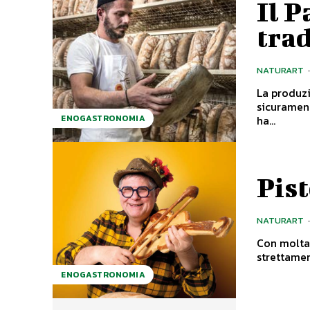
Il 
trad
NATURART
La produzi
sicurament
ha...
ENOGASTRONOMIA
Pist
NATURART
Con molta 
strettamen
ENOGASTRONOMIA