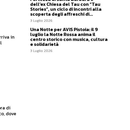
dell’ex Chiesa del Tau con “Tau
Stories”, un ciclo di incontri alla
scoperta degli affreschi di...
3 Luglio 2026
Una Notte per AVIS Pistoia: il 9
luglio la Notte Rossa anima il
centro storico con musica, cultura
l
e solidarietà
3 Luglio 2026
co, dove