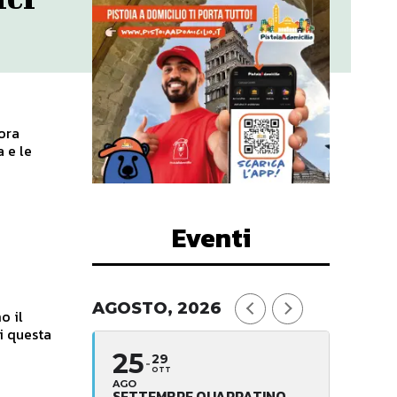
lora
 e le
Eventi
AGOSTO, 2026
o il
i questa
25
29
OTT
AGO
SETTEMBRE QUARRATINO