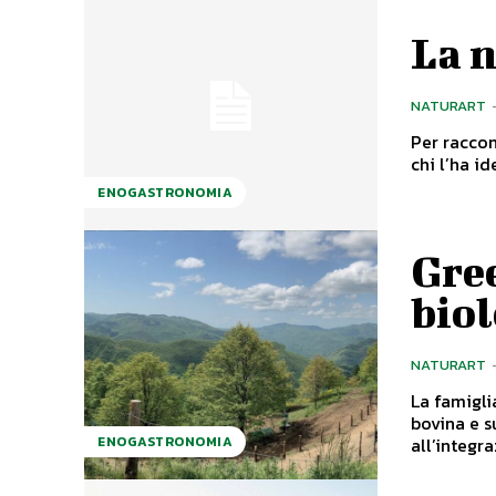
La 
NATURART
Per raccon
chi l’ha i
ENOGASTRONOMIA
Gree
bio
NATURART
La famigli
bovina e s
all’integraz
ENOGASTRONOMIA