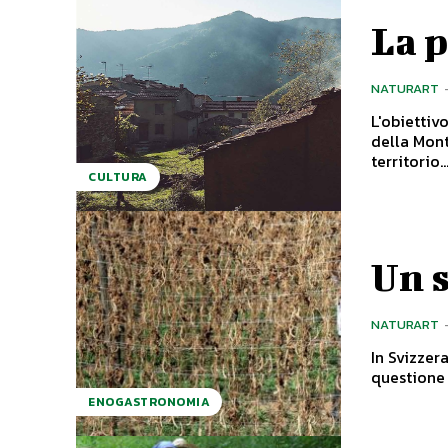
La 
NATURART
L'obiettiv
della Mont
territorio..
CULTURA
Un s
NATURART
In Svizzer
questione 
ENOGASTRONOMIA