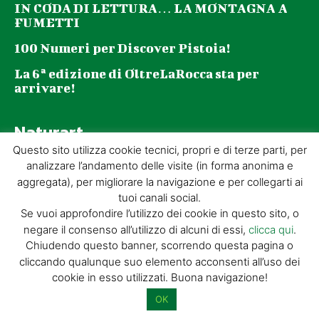
IN CODA DI LETTURA… LA MONTAGNA A
FUMETTI
100 Numeri per Discover Pistoia!
La 6ª edizione di OltreLaRocca sta per
arrivare!
Naturart
Questo sito utilizza cookie tecnici, propri e di terze parti, per
analizzare l’andamento delle visite (in forma anonima e
100 Numeri per Discover Pistoia!
aggregata), per migliorare la navigazione e per collegarti ai
Aperture straordinarie della Fortezza di
tuoi canali social.
Santa Barbara e dell’ex Chiesa del Tau con
Se vuoi approfondire l’utilizzo dei cookie in questo sito, o
“Tau Stories”, un ciclo di incontri alla
negare il consenso all’utilizzo di alcuni di essi,
clicca qui
.
scoperta degli affreschi di...
Chiudendo questo banner, scorrendo questa pagina o
cliccando qualunque suo elemento acconsenti all’uso dei
Alla scoperta di Gavinana con NATURART 54:
cookie in esso utilizzati. Buona navigazione!
un viaggio tra storia, cultura e territorio
OK
I libri della Giorgio Tesi Editrice ora