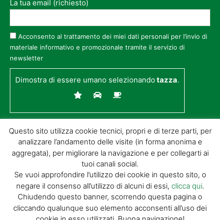
La tua email (richiesto)
Acconsento al trattamento dei miei dati personali per l’invio di
materiale informativo e promozionale tramite il servizio di
newsletter
Dimostra di essere umano selezionando
tazza
.
Questo sito utilizza cookie tecnici, propri e di terze parti, per
analizzare l’andamento delle visite (in forma anonima e
aggregata), per migliorare la navigazione e per collegarti ai
tuoi canali social.
Se vuoi approfondire l’utilizzo dei cookie in questo sito, o
negare il consenso all’utilizzo di alcuni di essi,
clicca qui
.
© GIORGIO TESI EDITRICE S.R.L. | P.IVA
Chiudendo questo banner, scorrendo questa pagina o
01732650476 | VIA DI BADIA 14 – 51100 LOC.
cliccando qualunque suo elemento acconsenti all’uso dei
BOTTEGONE (PISTOIA) |
POWERED BY
ALLYMIND
cookie in esso utilizzati. Buona navigazione!