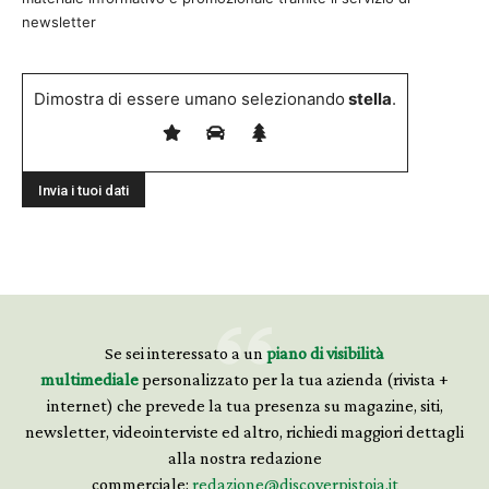
newsletter
Dimostra di essere umano selezionando
stella
.
Se sei interessato a un
piano di visibilità
multimediale
personalizzato per la tua azienda (rivista +
Promuovi la tua presenza online e
internet) che prevede la tua presenza su magazine, siti,
off line con Naturart e Discover
newsletter, videointerviste ed altro, richiedi maggiori dettagli
Pistoia
alla nostra redazione
commerciale:
redazione@discoverpistoia.it