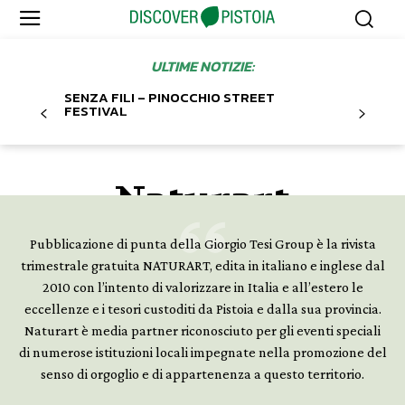
ULTIME NOTIZIE:
SENZA FILI – PINOCCHIO STREET
FESTIVAL
Naturart
Pubblicazione di punta della Giorgio Tesi Group è la rivista
trimestrale gratuita NATURART, edita in italiano e inglese dal
2010 con l’intento di valorizzare in Italia e all’estero le
Pistoia nel Mondo il Mondo a
eccellenze e i tesori custoditi da Pistoia e dalla sua provincia.
Pistoia
Naturart è media partner riconosciuto per gli eventi speciali
di numerose istituzioni locali impegnate nella promozione del
senso di orgoglio e di appartenenza a questo territorio.