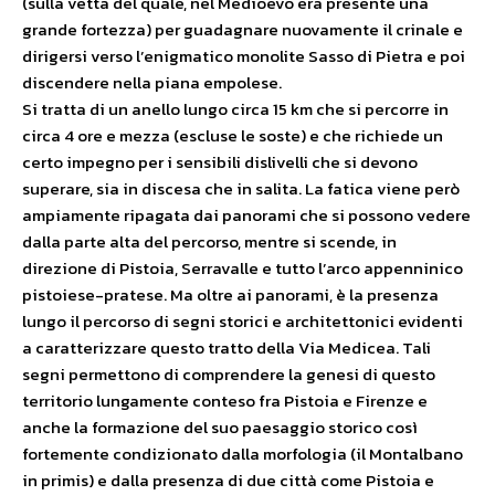
(sulla vetta del quale, nel Medioevo era presente una
grande fortezza) per guadagnare nuovamente il crinale e
dirigersi verso l’enigmatico monolite Sasso di Pietra e poi
discendere nella piana empolese.
Si tratta di un anello lungo circa 15 km che si percorre in
circa 4 ore e mezza (escluse le soste) e che richiede un
certo impegno per i sensibili dislivelli che si devono
superare, sia in discesa che in salita. La fatica viene però
ampiamente ripagata dai panorami che si possono vedere
dalla parte alta del percorso, mentre si scende, in
direzione di Pistoia, Serravalle e tutto l’arco appenninico
pistoiese-pratese. Ma oltre ai panorami, è la presenza
lungo il percorso di segni storici e architettonici evidenti
a caratterizzare questo tratto della Via Medicea. Tali
segni permettono di comprendere la genesi di questo
territorio lungamente conteso fra Pistoia e Firenze e
anche la formazione del suo paesaggio storico così
fortemente condizionato dalla morfologia (il Montalbano
in primis) e dalla presenza di due città come Pistoia e