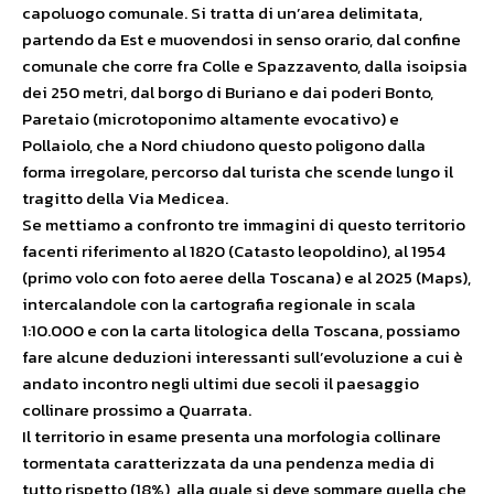
capoluogo comunale. Si tratta di un’area delimitata,
partendo da Est e muovendosi in senso orario, dal confine
comunale che corre fra Colle e Spazzavento, dalla isoipsia
dei 250 metri, dal borgo di Buriano e dai poderi Bonto,
Paretaio (microtoponimo altamente evocativo) e
Pollaiolo, che a Nord chiudono questo poligono dalla
forma irregolare, percorso dal turista che scende lungo il
tragitto della Via Medicea.
Se mettiamo a confronto tre immagini di questo territorio
facenti riferimento al 1820 (Catasto leopoldino), al 1954
(primo volo con foto aeree della Toscana) e al 2025 (Maps),
intercalandole con la cartografia regionale in scala
1:10.000 e con la carta litologica della Toscana, possiamo
fare alcune deduzioni interessanti sull’evoluzione a cui è
andato incontro negli ultimi due secoli il paesaggio
collinare prossimo a Quarrata.
Il territorio in esame presenta una morfologia collinare
tormentata caratterizzata da una pendenza media di
tutto rispetto (18%), alla quale si deve sommare quella che