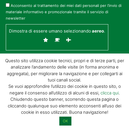
Acconsento al trattamento dei miei dati personali per l’invio di
materiale informativo e promozionale tramite il servizio di
newsletter
Dimostra di essere umano selezionando
aereo
.
Questo sito utilizza cookie tecnici, propri e di terze parti, per
analizzare l’andamento delle visite (in forma anonima e
aggregata), per migliorare la navigazione e per collegarti ai
tuoi canali social.
Se vuoi approfondire l’utilizzo dei cookie in questo sito, o
negare il consenso all’utilizzo di alcuni di essi,
clicca qui
.
© GIORGIO TESI EDITRICE S.R.L. | P.IVA
Chiudendo questo banner, scorrendo questa pagina o
01732650476 | VIA DI BADIA 14 – 51100 LOC.
cliccando qualunque suo elemento acconsenti all’uso dei
BOTTEGONE (PISTOIA) |
POWERED BY
ALLYMIND
cookie in esso utilizzati. Buona navigazione!
Privacy Policy
|
Cookie Policy
|
Condizioni
di vendita
|
Site Map
OK