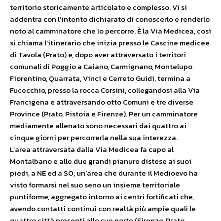
territorio storicamente articolato e complesso. Vi si
addentra con l’intento dichiarato di conoscerlo e renderlo
noto al camminatore che lo percorre. È la Via Medicea, così
si chiama l’itinerario che inizia presso le Cascine medicee
di Tavola (Prato) e, dopo aver attraversato i territori
comunali di Poggio a Caiano, Carmignano, Montelupo
Fiorentino, Quarrata, Vinci e Cerreto Guidi, termina a
Fucecchio, presso la rocca Corsini, collegandosi alla Via
Francigena e attraversando otto Comuni e tre diverse
Province (Prato, Pistoia e Firenze). Per un camminatore
mediamente allenato sono necessari dai quattro ai
cinque giorni per percorrerla nella sua interezza.
L’area attraversata dalla Via Medicea fa capo al
Montalbano e alle due grandi pianure distese ai suoi
piedi, a NE ed a SO; un’area che durante il Medioevo ha
visto formarsi nel suo seno un insieme territoriale
puntiforme, aggregato intorno ai centri fortificati che,
avendo contatti continui con realtà più ampie quali le
quattro città presenti alle sue porte (Firenze, Prato,