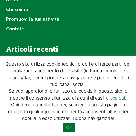
Chi siamo
Promuovi la tua attività
Contatti
Articoli recenti
Questo sito utilizza cookie tecnici, propri e di terze parti, per
SENZA FILI – PINOCCHIO STREET
analizzare l’andamento delle visite (in forma anonima e
FESTIVAL
aggregata), per migliorare la navigazione e per collegarti ai
IN CODA DI LETTURA… LA MONTAGNA A
tuoi canali social.
FUMETTI
Se vuoi approfondire l’utilizzo dei cookie in questo sito, o
negare il consenso all’utilizzo di alcuni di essi,
clicca qui
.
100 Numeri per Discover Pistoia!
Chiudendo questo banner, scorrendo questa pagina o
La 6ª edizione di OltreLaRocca sta per
cliccando qualunque suo elemento acconsenti all’uso dei
arrivare!
cookie in esso utilizzati. Buona navigazione!
OK
Naturart