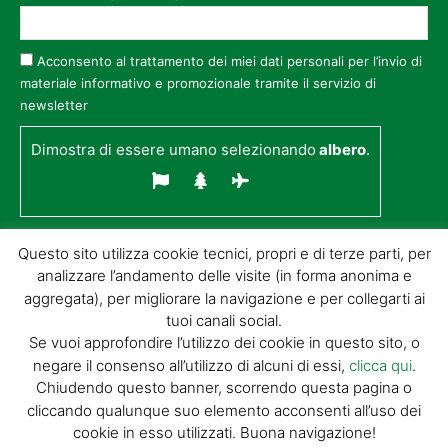
Acconsento al trattamento dei miei dati personali per l’invio di
materiale informativo e promozionale tramite il servizio di
newsletter
Dimostra di essere umano selezionando
albero
.
Questo sito utilizza cookie tecnici, propri e di terze parti, per
analizzare l’andamento delle visite (in forma anonima e
aggregata), per migliorare la navigazione e per collegarti ai
tuoi canali social.
Se vuoi approfondire l’utilizzo dei cookie in questo sito, o
negare il consenso all’utilizzo di alcuni di essi,
clicca qui
.
© GIORGIO TESI EDITRICE S.R.L. | P.IVA
Chiudendo questo banner, scorrendo questa pagina o
01732650476 | VIA DI BADIA 14 – 51100 LOC.
cliccando qualunque suo elemento acconsenti all’uso dei
BOTTEGONE (PISTOIA) |
POWERED BY
ALLYMIND
cookie in esso utilizzati. Buona navigazione!
Privacy Policy
|
Cookie Policy
|
Condizioni