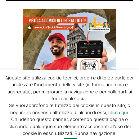
VIDEO
Questo sito utilizza cookie tecnici, propri e di terze parti, per
analizzare l’andamento delle visite (in forma anonima e
Find Your Fun
aggregata), per migliorare la navigazione e per collegarti ai
tuoi canali social.
DISCOVER PISTOIA
-
23 OTTOBRE 2018
Se vuoi approfondire l’utilizzo dei cookie in questo sito, o
negare il consenso all’utilizzo di alcuni di essi,
clicca qui
.
Per la prima volta in assoluto e proprio in occasione
Chiudendo questo banner, scorrendo questa pagina o
dell’Adventure Travel World Summit 2018, Montecatini
cliccando qualunque suo elemento acconsenti all’uso dei
Terme e la Valdinevole e Pistoia e la...
cookie in esso utilizzati. Buona navigazione!