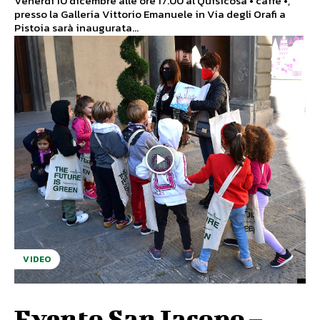
Venerdì 10 dicembre alle ore 17.00 al Quisicosa • caffè •,
presso la Galleria Vittorio Emanuele in Via degli Orafi a
Pistoia sarà inaugurata...
VIDEO
Evento San Iacopo –