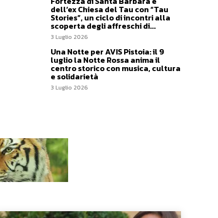
Fortezza di Santa Barbara e
dell’ex Chiesa del Tau con “Tau
Stories”, un ciclo di incontri alla
scoperta degli affreschi di...
3 Luglio 2026
Una Notte per AVIS Pistoia: il 9
luglio la Notte Rossa anima il
centro storico con musica, cultura
e solidarietà
3 Luglio 2026