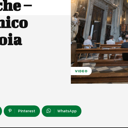
he –
nico
toia
VIDEO
Pinterest
WhatsApp