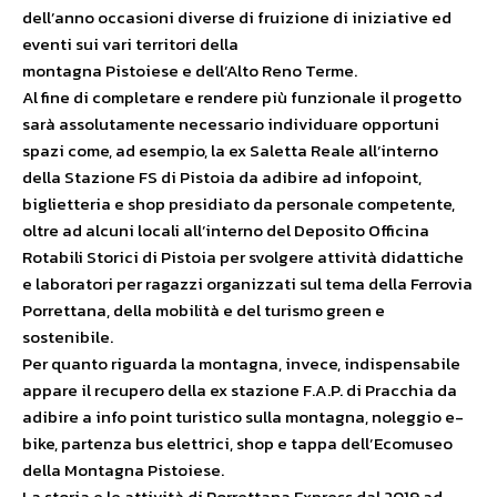
dell’anno occasioni diverse di fruizione di iniziative ed
eventi sui vari territori della
montagna Pistoiese e dell’Alto Reno Terme.
Al fine di completare e rendere più funzionale il progetto
sarà assolutamente necessario individuare opportuni
spazi come, ad esempio, la ex Saletta Reale all’interno
della Stazione FS di Pistoia da adibire ad infopoint,
biglietteria e shop presidiato da personale competente,
oltre ad alcuni locali all’interno del Deposito Officina
Rotabili Storici di Pistoia per svolgere attività didattiche
e laboratori per ragazzi organizzati sul tema della Ferrovia
Porrettana, della mobilità e del turismo green e
sostenibile.
Per quanto riguarda la montagna, invece, indispensabile
appare il recupero della ex stazione F.A.P. di Pracchia da
adibire a info point turistico sulla montagna, noleggio e-
bike, partenza bus elettrici, shop e tappa dell’Ecomuseo
della Montagna Pistoiese.
La storia e le attività di Porrettana Express dal 2019 ad