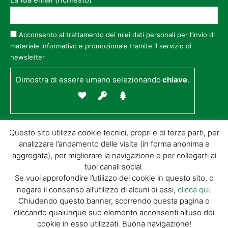
Acconsento al trattamento dei miei dati personali per l’invio di
materiale informativo e promozionale tramite il servizio di
newsletter
Dimostra di essere umano selezionando
chiave
.
Questo sito utilizza cookie tecnici, propri e di terze parti, per
analizzare l’andamento delle visite (in forma anonima e
aggregata), per migliorare la navigazione e per collegarti ai
tuoi canali social.
Se vuoi approfondire l’utilizzo dei cookie in questo sito, o
negare il consenso all’utilizzo di alcuni di essi,
clicca qui
.
© GIORGIO TESI EDITRICE S.R.L. | P.IVA
Chiudendo questo banner, scorrendo questa pagina o
01732650476 | VIA DI BADIA 14 – 51100 LOC.
cliccando qualunque suo elemento acconsenti all’uso dei
BOTTEGONE (PISTOIA) |
POWERED BY
ALLYMIND
cookie in esso utilizzati. Buona navigazione!