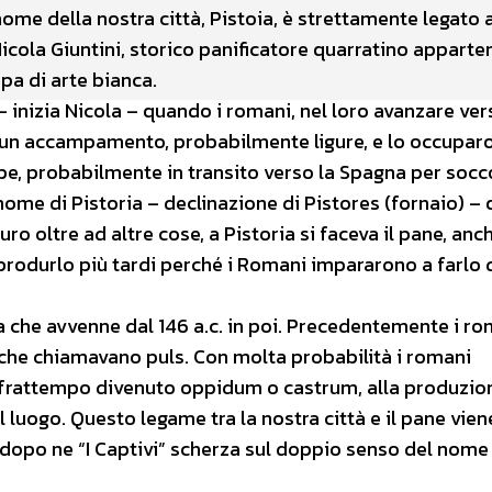
ome della nostra città, Pistoia, è strettamente legato 
Nicola Giuntini, storico panificatore quarratino appart
pa di arte bianca.
– inizia Nicola – quando i romani, nel loro avanzare ver
o un accampamento, probabilmente ligure, e lo occupar
pe, probabilmente in transito verso la Spagna per socc
me di Pistoria – declinazione di Pistores (fornaio) – 
uro oltre ad altre cose, a Pistoria si faceva il pane, anc
produrlo più tardi perché i Romani impararono a farlo 
a che avvenne dal 146 a.c. in poi. Precedentemente i ro
e che chiamavano puls. Con molta probabilità i romani
 frattempo divenuto oppidum o castrum, alla produzio
l luogo. Questo legame tra la nostra città e il pane vien
dopo ne “I Captivi” scherza sul doppio senso del nome 