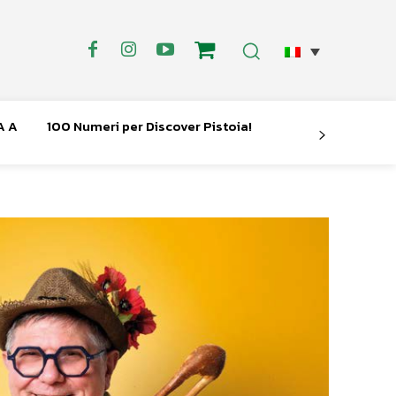
A A
100 Numeri per Discover Pistoia!