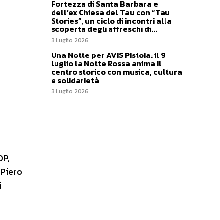
Fortezza di Santa Barbara e
dell’ex Chiesa del Tau con “Tau
Stories”, un ciclo di incontri alla
scoperta degli affreschi di...
3 Luglio 2026
Una Notte per AVIS Pistoia: il 9
luglio la Notte Rossa anima il
centro storico con musica, cultura
e solidarietà
3 Luglio 2026
OP,
 Piero
i