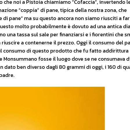
o che noi a Pistoia chiamiamo “Cofaccia”, invertendo l
nazione “coppia” di pane, tipica della nostra zona, che
e di pane” ma su questo ancora non siamo riusciti a fa
e questo molto probabilmente è dovuto ad una antica di
no una tassa sul sale per finanziarsi e i fiorentini che 
da riuscire a contenerne il prezzo. Oggi il consumo del p
l consumo di questo prodotto che fu fatto addirittura 
e Monsummano fosse il luogo dove se ne consumava di
n dato ben diverso dagli 80 grammi di oggi, i 160 di q
 padre.