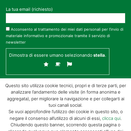
La tua email (richiesto)
Acconsento al trattamento dei miei dati personali per l’invio di
materiale informativo e promozionale tramite il servizio di
newsletter
Dimostra di essere umano selezionando
stella
.
Questo sito utilizza cookie tecnici, propri e di terze parti, per
analizzare l’andamento delle visite (in forma anonima e
aggregata), per migliorare la navigazione e per collegarti ai
tuoi canali social.
Se vuoi approfondire l’utilizzo dei cookie in questo sito, o
negare il consenso all’utilizzo di alcuni di essi,
clicca qui
.
© GIORGIO TESI EDITRICE S.R.L. | P.IVA
Chiudendo questo banner, scorrendo questa pagina o
01732650476 | VIA DI BADIA 14 – 51100 LOC.