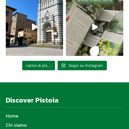
in concorso, dei tanti sostenitori di questa iniziativa coi quali si aprirà
un discorso sinergico da sviluppare in futuro; un particolare faccio un
ringraziamento a Regina Schrecker che ci gratifica della sua presenza in
conferenza stampa: una stilista conosciuta ed apprezzata in tutto il
mondo, i cui abiti “danteschi” saranno presenti in città nel corso della
nostra rassegna
».
carica di più...
Segui su Instagram
Discover Pistoia
Home
Chi siamo