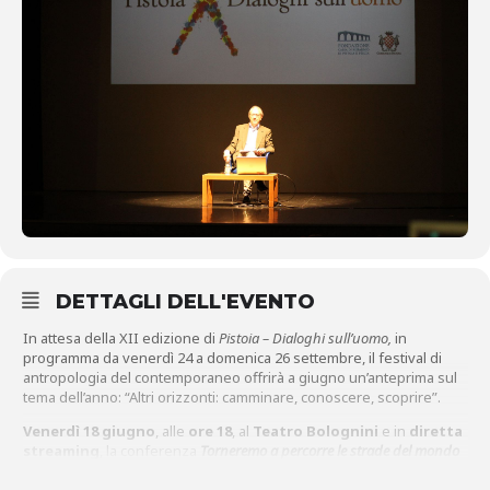
DETTAGLI DELL'EVENTO
In attesa della XII edizione di
Pistoia – Dialoghi sull’uomo,
in
programma da venerdì 24 a domenica 26 settembre, il festival di
antropologia del contemporaneo offrirà a giugno un’anteprima sul
tema dell’anno: “Altri orizzonti: camminare, conoscere, scoprire”.
Venerdì 18 giugno
, alle
ore 18
, al
Teatro Bolognini
e in
diretta
streaming
, la conferenza
Torneremo a percorre le strade del mondo
di
Stefano Allievi
, uno dei più importanti sociologi italiani, e