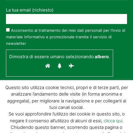
La tua email (richiesto)
Acconsento al trattamento dei miei dati personali per l’invio di
materiale informativo e promozionale tramite il servizio di
newsletter
Dimostra di essere umano selezionando
albero
.
Questo sito utilizza cookie tecnici, propri e di terze parti, per
analizzare l’andamento delle visite (in forma anonima e
aggregata), per migliorare la navigazione e per collegarti ai
tuoi canali social.
Se vuoi approfondire l’utilizzo dei cookie in questo sito, o
negare il consenso all’utilizzo di alcuni di essi,
clicca qui
.
© GIORGIO TESI EDITRICE S.R.L. | P.IVA
Chiudendo questo banner, scorrendo questa pagina o
01732650476 | VIA DI BADIA 14 – 51100 LOC.