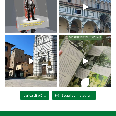
nuovo modo di credere?
(2017);
Immigrazione. Cambiare tutto
(2018);
5
cose che tutti dovremmo sapere sull’immigrazione
(2018) e
La spirale
del sottosviluppo. Perché (così) l’Italia non ha futuro
(2020).
carica di più...
Segui su Instagram