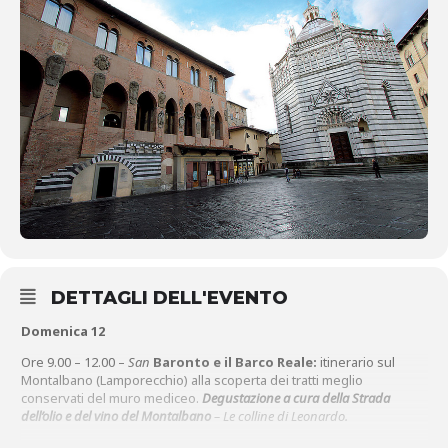
DETTAGLI DELL'EVENTO
Domenica 12
Ore 9.00 – 12.00 –
San
Baronto e il Barco Reale
:
itinerario sul
Montalbano (Lamporecchio) alla scoperta dei tratti meglio
conservati del muro mediceo.
Degustazione a cura della Strada
dell’olio e del vino del Montalbano
– Le colline di Leonardo.
Dalle 9.30 alle 18.00 – Piazza della Resistenza –
Disfida del Micco
–