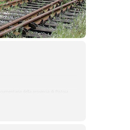
documentaria della provincia di Pistoia
ondo
” a cura di Roberto Prioreschi.