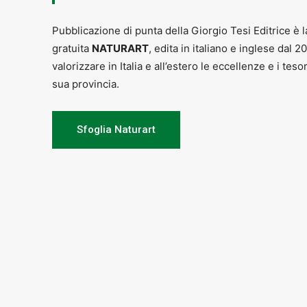
Ore 10.00 Scuderie Villa Medicea La
Pubblicazione di punta della Giorgio Tesi Editrice è l
Pro Loco Quarrata organizza
gratuita
NATURART
, edita in italiano e inglese dal 2
Premiazione del 37° concorso interna
valorizzare in Italia e all’estero le eccellenze e i teso
Ore 9.30 Stazione FS di Pistoia –
Pa
sua provincia.
Porrettana con Rientro da Porretta al
Ore 10.00 FAVOLE A COLAZIONE
Sfoglia Naturart
Latte e cioccolata, pasticcini e un r
a cura dei Servizi educativi del Comu
(prenotazioni 0573 371823
m.berti@
Tutto il giorno a Vellano – Pescia – 