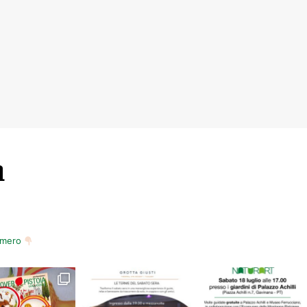
m
numero