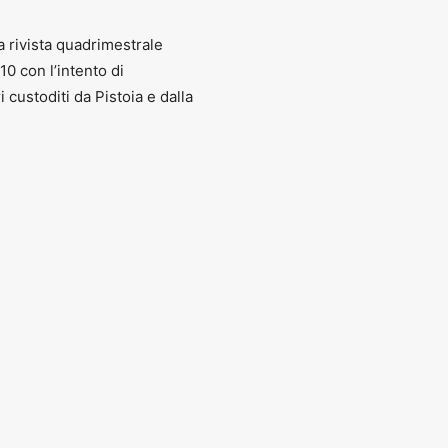
 Magia
a rivista quadrimestrale
010 con l’intento di
zionale di poesia “Città di Quarrata”
ri custoditi da Pistoia e dalla
rtenza del Porrettana Express
– Viaggio da Pistoia a Porretta Ter
le ore 16.30 ed arrivo a Pistoia alle 17.18.
acconto seduti al tavolino di un bar del centro storico
ne di Pistoia
comune.pistoia.it
)
51 edizione della
Sagra delle Frugiate