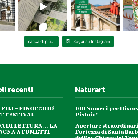
carica di più...
Segui su Instagram
oli recenti
Naturart
 FILI – PINOCCHIO
100 Numeri per Disco
T FESTIVAL
Pistoia!
DA DI LETTURA… LA
Aperture straordinari
GNA A FUMETTI
Fortezza di Santa Barb
dell’ex Chiesa del Tau 