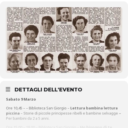
DETTAGLI DELL'EVENTO
Sabato 9 Marzo
Ore 10,45 – – Biblioteca San Giorgio –
Lettura bambina lettura
piccina
– Storie di piccole principesse ribelli e bambine selvagge
–
Per bambini da 2 a 5 anni.
Ore 15.00 – 18.00 – Biblioteca San Giorgio –
Ho bisogno di te …