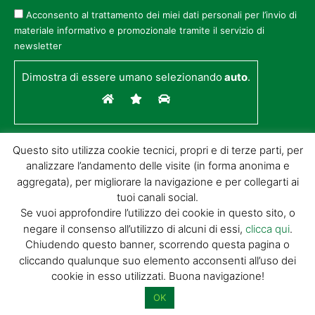
Acconsento al trattamento dei miei dati personali per l’invio di
materiale informativo e promozionale tramite il servizio di
newsletter
Dimostra di essere umano selezionando
auto
.
Questo sito utilizza cookie tecnici, propri e di terze parti, per
analizzare l’andamento delle visite (in forma anonima e
aggregata), per migliorare la navigazione e per collegarti ai
tuoi canali social.
Se vuoi approfondire l’utilizzo dei cookie in questo sito, o
negare il consenso all’utilizzo di alcuni di essi,
clicca qui
.
© GIORGIO TESI EDITRICE S.R.L. | P.IVA
Chiudendo questo banner, scorrendo questa pagina o
01732650476 | VIA DI BADIA 14 – 51100 LOC.
cliccando qualunque suo elemento acconsenti all’uso dei
BOTTEGONE (PISTOIA) |
POWERED BY
ALLYMIND
cookie in esso utilizzati. Buona navigazione!
Privacy Policy
|
Cookie Policy
|
Condizioni
di vendita
|
Site Map
OK