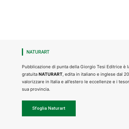
Per info:
Ecomuseo della Montagna P
Giardini di Palazzo Achilli – Gavinana
Venerdì 5
APERITUFFO
Prolungamento dell’attività di pisci
NATURART
– Matteo Diddi
batteria e chitarra
)
Ore 17.30
Pubblicazione di punta della Giorgio Tesi Editrice è l
gratuita
NATURART
, edita in italiano e inglese dal 2
YOGA ALL’APERTO
valorizzare in Italia e all’estero le eccellenze e i teso
Per info:
338 2641730
Parco della F
sua provincia.
Ore 20.00
PRESENTAZIONE DEL LIBRO “IL D
Sfoglia Naturart
a cura di Susanna Daniele
Per info:
338 2641730
Parco della F