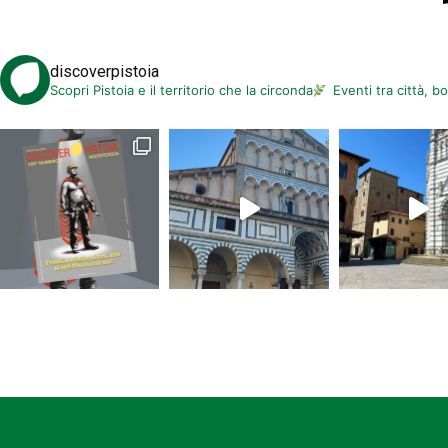
PROCESSO STORICO
– Lucrezia Bo
GIOCHI STORICI
Piazza F. Ferrucci – Piazzetta Aiale
discoverpistoia
Scopri Pistoia e il territorio che la circonda
Eventi tra città, b
Intera giornata
CAMPO TIZZORO ’44
Ore 8.30
Trekking Linea Gotica (Per 
Mostra di carri armati. Rievocazion
Per programma definitivo:
www.irsap
Ore 15.00
IL LUPO SULL’APPENNINO PISTO
Interventi di Francesca Ciuti (monit
Con le fotografie di Gianluca Gavazz
Ore 16.00