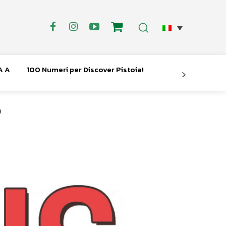
A A
100 Numeri per Discover Pistoia!
O