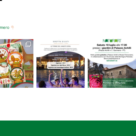
numero
ndo, museo e rifugi S.M.I.
rcatino collezionismo.