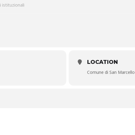
 istituzionali
esci, il coro di San Biagio, Alberto Tognelli e Andrea Ponziani
IONE DINA – Prataccio – Pro loco Prataccio
LOCATION
Comune di San Marcello 
sericordia – Prataccio – Pro loco Prataccio
CIANE 2022
DINASTIA FIORENTINA DALLA PARTE DELLE DONNE”
Di Donatella C