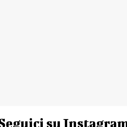
EVI
o loco Limestre
isericordia di Popiglio
ttivo e spiegazione dei fiori di Bach, Test Kinesiologico a ciascuno i 
nzo alla casetta Puledrari a listino
uledrari@gmail.com – www.facebook.com/Pulledrari – www.adventu
Seguici su Instagra
CIANE 2022