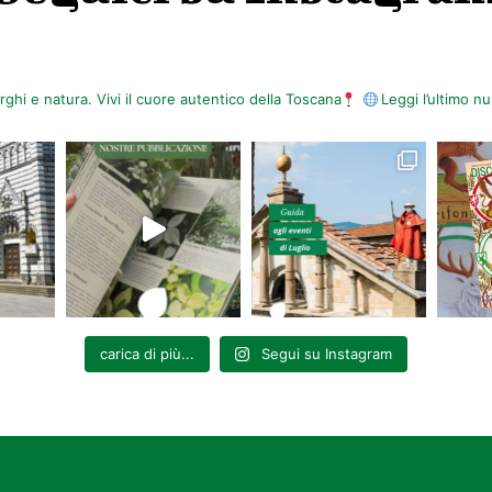
rgia
 – Gavinana
orghi e natura. Vivi il cuore autentico della Toscana
Leggi l’ultimo 
info e prenotazioni:
0573 65724
– postazioni antiaeree Villaggio Orla
e e ricostruzione degli episodi avvenuti nel 1944 a Campo Tizzoro. Me
t.it
carica di più...
Segui su Instagram
IESE
oraggio lupo per Ucap), Mirto Ciampi (scrittore).
i