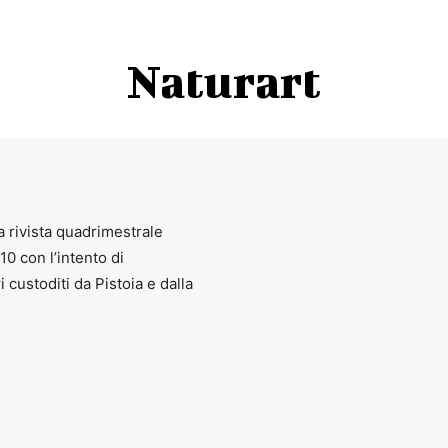
istoiese n° verde
800 974 102
/
0573 3638025
– www.ecomuseopt.i
Naturart
na
fino alle
21.30
e
dalle 18.00
aperitivo e musica dal vivo con
Igor 
a rivista quadrimestrale
010 con l’intento di
ri custoditi da Pistoia e dalla
aggeta – Prataccio – Pro loco Prataccio
IARIO DI LEA”
aggeta – Prataccio – Pro loco Prataccio