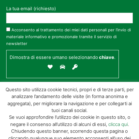
La tua email (richiesto)
Acconsento al trattamento dei miei dati personali per l’invio di
materiale informativo e promozionale tramite il servizio di
newsletter
Dimostra di essere umano selezionando
chiave
.
Questo sito utilizza cookie tecnici, propri e di terze parti, per
analizzare l’andamento delle visite (in forma anonima e
aggregata), per migliorare la navigazione e per collegarti ai
tuoi canali social.
Se vuoi approfondire l’utilizzo dei cookie in questo sito, o
negare il consenso all’utilizzo di alcuni di essi,
clicca qui
.
© GIORGIO TESI EDITRICE S.R.L. | P.IVA
Chiudendo questo banner, scorrendo questa pagina o
01732650476 | VIA DI BADIA 14 – 51100 LOC.
cliccando qualunque suo elemento acconsenti all’uso dei