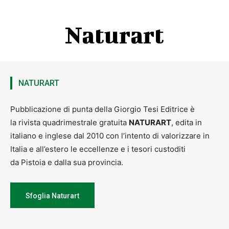
Naturart
NATURART
Pubblicazione di punta della Giorgio Tesi Editrice è
GREG & THE FRIGIDAIRES
Claudio “Greg” Gregori voce e chitarra
la rivista quadrimestrale gratuita
NATURART
, edita in
Alessandro “Meox” Meozzi voce e chitarra
italiano e inglese dal 2010 con l’intento di valorizzare in
Luca “Neverever” Majnardi voce e tromba
Italia e all’estero le eccellenze e i tesori custoditi
Olimpio “Holly” Riccardi voce e sassofono tenore
Giovanni “Lil’bell” Campanella voce e batteria
da Pistoia e dalla sua provincia.
Giulio “Sgarbato” Scarpato basso elettrico
Greg & the Frigidaires / G&M Record Fonic
Sfoglia Naturart
Mercoledì 30luglio – ore 21.15