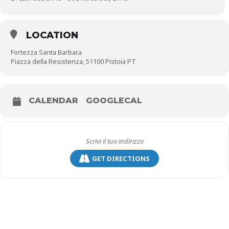
LOCATION
Fortezza Santa Barbara
Piazza della Resistenza, 51100 Pistoia PT
SERGIO CAMMARIERE
PIANO SOLO & GUEST
CALENDAR
GOOGLECAL
ospiti speciali:
Giovanna Famulari violoncello
Daniele Tittarelli sax soprano
GET DIRECTIONS
Mercoledì 23 luglio – ore 21.15