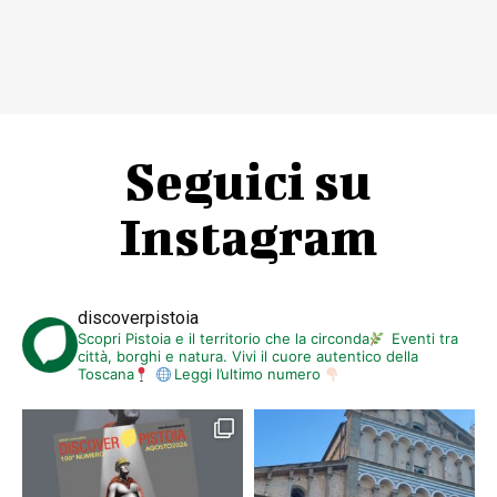
Biglietteria Teatro Manzoni
0573 991609
–
27112
La sera degli spettacoli,
la biglietteria aprirà alla Fortezza alle
ore 20.15
www.bigliettoveloce.it
|
www.teatridipistoia.it
|
www.ticketone.it
In caso di maltempo, gli eventi si terranno, ove possibile, al Teatro
Manzoni o al Piccolo Teatro Mauro Bolognini
Seguici su
Instagram
discoverpistoia
Scopri Pistoia e il territorio che la circonda
Eventi tra
città, borghi e natura. Vivi il cuore autentico della
Toscana
Leggi l’ultimo numero