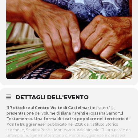
DETTAGLI DELL'EVENTO
Il
7 ottobre
al
Centro Visite di Castelmartini
si terrà la
presentazione del volume di Iliana Parenti e Rossana Sarno
“Il
Testamento
. Una forma di teatro popolare nel territorio di
Ponte Buggianese”
pubblicato nel 2020 dall’Istituto Storico
Lucchese, Sezioni Pescia-Montecarlo-Valdinievole. Il libro nasce da
un’ampia indagine nel territorio di Ponte Buggianese e dei paesi