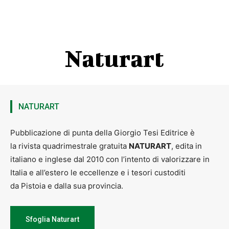
INCONTRIAMO MARCO PARDINI
Domenica 29 ottobre
si terrà un incontro con il narratore
etnobotanico
Marco Pardini
. La mattina è prevista una visita sul
territorio
(prenotazione obbligatoria)
per conoscere le piante
spontanee invece, nel pomeriggio al
Centro Visite di
Naturart
Castelmartini
terrà una conferenza e presentazione dei suoi libri.
Ingresso libero.
Per informazioni e iscrizioni:
Centro RPD Padule di Fucecchio email:
fucecchio@zoneumidetoscane.i
NATURART
www.visitlarciano.com
Pubblicazione di punta della Giorgio Tesi Editrice è
la rivista quadrimestrale gratuita
NATURART
, edita in
italiano e inglese dal 2010 con l’intento di valorizzare in
Italia e all’estero le eccellenze e i tesori custoditi
da Pistoia e dalla sua provincia.
Sfoglia Naturart