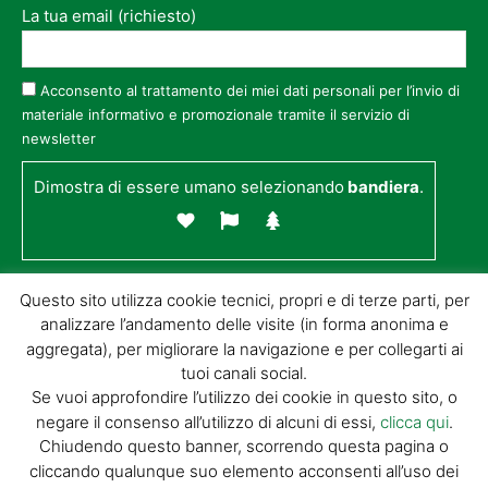
La tua email (richiesto)
Acconsento al trattamento dei miei dati personali per l’invio di
materiale informativo e promozionale tramite il servizio di
newsletter
Dimostra di essere umano selezionando
bandiera
.
Questo sito utilizza cookie tecnici, propri e di terze parti, per
analizzare l’andamento delle visite (in forma anonima e
aggregata), per migliorare la navigazione e per collegarti ai
tuoi canali social.
Se vuoi approfondire l’utilizzo dei cookie in questo sito, o
negare il consenso all’utilizzo di alcuni di essi,
clicca qui
.
© GIORGIO TESI EDITRICE S.R.L. | P.IVA
Chiudendo questo banner, scorrendo questa pagina o
01732650476 | VIA DI BADIA 14 – 51100 LOC.
cliccando qualunque suo elemento acconsenti all’uso dei
BOTTEGONE (PISTOIA) |
POWERED BY