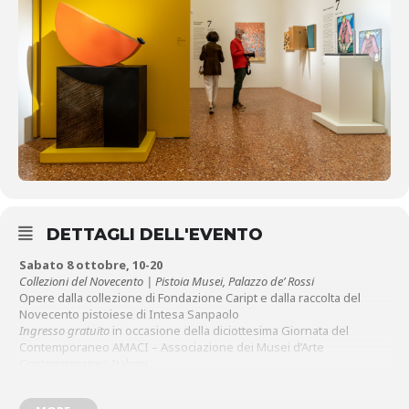
DETTAGLI DELL'EVENTO
Sabato 8 ottobre, 10-20
Collezioni del Novecento | Pistoia Musei, Palazzo de’ Rossi
Opere dalla collezione di Fondazione Caript e dalla raccolta del
Novecento pistoiese di Intesa Sanpaolo
Ingresso gratuito
in occasione della diciottesima Giornata del
Contemporaneo AMACI – Associazione dei Musei d’Arte
Contemporanea Italiani
Sabato 8 ottobre, ore 17
G.E.A. Green Economy and Agriculture Centro per la Ricerca,