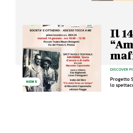
Il 1
“Amu
maf
DISCOVER P
Progetto Società
NEWS
lo spettac