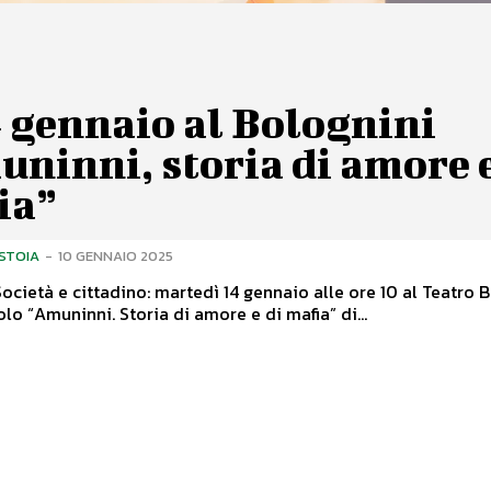
4 gennaio al Bolognini
ninni, storia di amore e
ia”
ISTOIA
-
10 GENNAIO 2025
 e cittadino: martedì 14 gennaio alle ore 10 al Teatro Bolognini
olo “Amuninni. Storia di amore e di mafia” di...