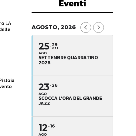
Eventi
tro LA
AGOSTO, 2026
delle
25
29
OTT
AGO
SETTEMBRE QUARRATINO
2026
Pistoia
23
evento
26
AGO
SCOCCA L’ORA DEL GRANDE
JAZZ
12
16
AGO