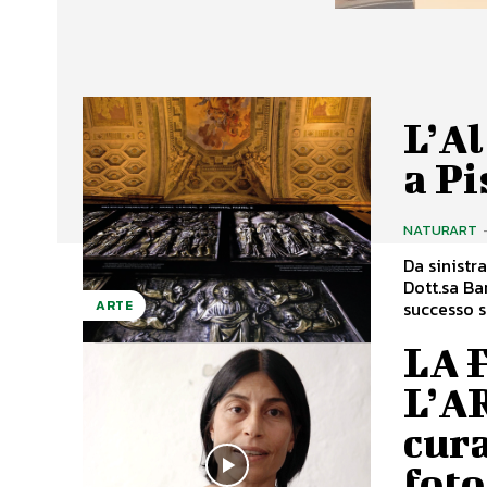
L’Al
a Pi
NATURART
Da sinistr
Dott.sa Bar
successo si
ARTE
LA 
L’A
cura
foto