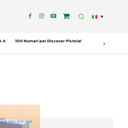
A A
100 Numeri per Discover Pistoia!