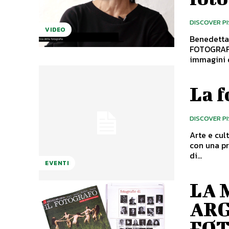
DISCOVER P
VIDEO
Benedetta 
FOTOGRAFI
immagini d
La f
DISCOVER P
Arte e cul
con una pr
di...
EVENTI
LA 
ARG
FO