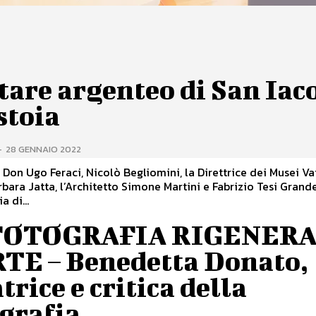
tare argenteo di San Iac
stoia
-
28 GENNAIO 2022
a Don Ugo Feraci, Nicolò Begliomini, la Direttrice dei Musei Va
bara Jatta, l’Architetto Simone Martini e Fabrizio Tesi Grande
a di...
FOTOGRAFIA RIGENER
RTE – Benedetta Donato,
trice e critica della
grafia