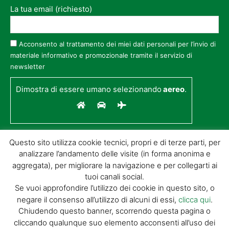
La tua email (richiesto)
Acconsento al trattamento dei miei dati personali per l’invio di
materiale informativo e promozionale tramite il servizio di
newsletter
Dimostra di essere umano selezionando
aereo
.
Questo sito utilizza cookie tecnici, propri e di terze parti, per
analizzare l’andamento delle visite (in forma anonima e
aggregata), per migliorare la navigazione e per collegarti ai
tuoi canali social.
Se vuoi approfondire l’utilizzo dei cookie in questo sito, o
negare il consenso all’utilizzo di alcuni di essi,
clicca qui
.
© GIORGIO TESI EDITRICE S.R.L. | P.IVA
Chiudendo questo banner, scorrendo questa pagina o
01732650476 | VIA DI BADIA 14 – 51100 LOC.
cliccando qualunque suo elemento acconsenti all’uso dei
BOTTEGONE (PISTOIA) |
POWERED BY