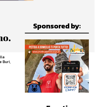
Sponsored by:
no.
lla
e Buri,