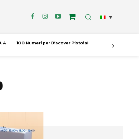
A A
100 Numeri per Discover Pistoia!
o