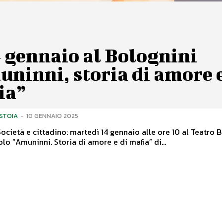
4 gennaio al Bolognini
ninni, storia di amore e
ia”
ISTOIA
-
10 GENNAIO 2025
 e cittadino: martedì 14 gennaio alle ore 10 al Teatro Bolognini
olo “Amuninni. Storia di amore e di mafia” di...