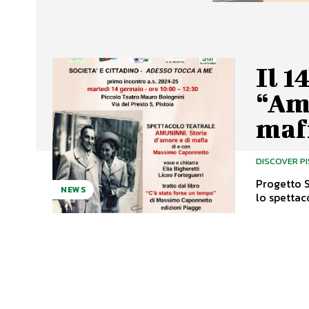
Il 1
“Amu
maf
DISCOVER P
Progetto Società
NEWS
lo spettac