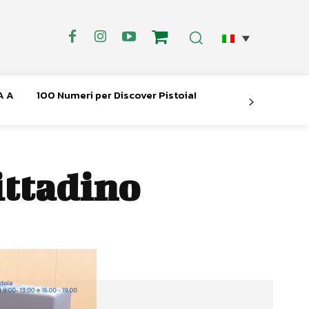
A A
100 Numeri per Discover Pistoia!
ittadino