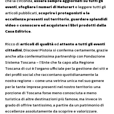
che la circonda,
essere sempre aggiornati su tutti gli
eventi
,
sfogliare i numeri di Naturart
e leggere tutti gli
articoli pubblicati,
scoprire i protagonisti e le
eccellenze presenti sul territorio
,
guardare splendidi
video
e
conoscere ed acquistare i libri prodotti dalla
Casa Editrice
.
Ricco di
articoli di qualità
ed
attento a tutti gli eventi
cittadini
, Discover Pistoia si conferma certamente, grazie
anche alla confermatissima partnership con Fondazione
Sistema Toscana – l’Ente che fa capo alla Regione
Toscana di cui è l’organo ufficiale per la gestione dei siti e
dei profili social che raccontano quotidianamente la
nostra regione – come una vetrina unica nel suo genere
per le tante imprese presenti nel nostro territorio: una
porzione di Toscana forse meno conosciuta e meno
turistica di altre destinazioni più famose, ma invece in
grado di offrire tantissimo, a partire da un patrimonio di
eccellenze assolutamente da scoprire e valorizzare.