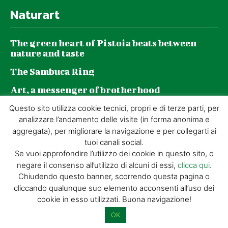
Naturart
The green heart of Pistoia beats between
nature and taste
The Sambuca Ring
Art, a messenger of brotherhood
GZP and sustainability: a journey made of
Questo sito utilizza cookie tecnici, propri e di terze parti, per
daily choices
analizzare l’andamento delle visite (in forma anonima e
aggregata), per migliorare la navigazione e per collegarti ai
tuoi canali social.
Se vuoi approfondire l’utilizzo dei cookie in questo sito, o
negare il consenso all’utilizzo di alcuni di essi,
clicca qui
.
© GIORGIO TESI EDITRICE S.R.L. | P.IVA
Chiudendo questo banner, scorrendo questa pagina o
01732650476 | VIA DI BADIA 14 – 51100 LOC.
cliccando qualunque suo elemento acconsenti all’uso dei
BOTTEGONE (PISTOIA) |
POWERED BY
ALLYMIND
cookie in esso utilizzati. Buona navigazione!
Privacy Policy
|
Cookie Policy
|
Condizioni
di vendita
|
Site Map
OK