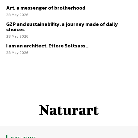
Art, a messenger of brotherhood
28 May 2026
GZP and sustainability: a journey made of daily
choices
28 May 2026
I am an architect. Ettore Sottsass…
28 May 2026
Naturart