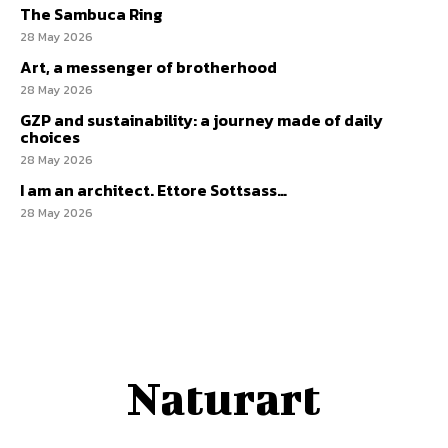
The Sambuca Ring
28 May 2026
Art, a messenger of brotherhood
28 May 2026
GZP and sustainability: a journey made of daily
choices
28 May 2026
I am an architect. Ettore Sottsass…
28 May 2026
Naturart