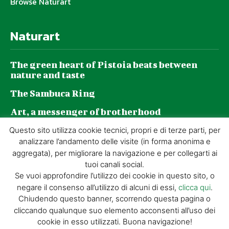
Browse Naturart
Naturart
The green heart of Pistoia beats between
nature and taste
The Sambuca Ring
Art, a messenger of brotherhood
GZP and sustainability: a journey made of
Questo sito utilizza cookie tecnici, propri e di terze parti, per
daily choices
analizzare l’andamento delle visite (in forma anonima e
aggregata), per migliorare la navigazione e per collegarti ai
tuoi canali social.
Se vuoi approfondire l’utilizzo dei cookie in questo sito, o
negare il consenso all’utilizzo di alcuni di essi,
clicca qui
.
© GIORGIO TESI EDITRICE S.R.L. | P.IVA
Chiudendo questo banner, scorrendo questa pagina o
01732650476 | VIA DI BADIA 14 – 51100 LOC.
cliccando qualunque suo elemento acconsenti all’uso dei
BOTTEGONE (PISTOIA) |
POWERED BY
ALLYMIND
cookie in esso utilizzati. Buona navigazione!
Privacy Policy
|
Cookie Policy
|
Condizioni