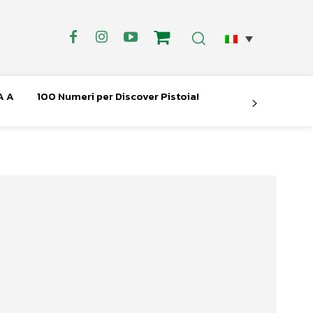
A A
100 Numeri per Discover Pistoia!