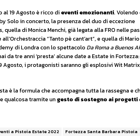
 al 19 Agosto è ricco di
eventi emozionanti
. Volendo 
y Solo in concerto, la presenza del duo di eccezione
 quella di Monica Menchi, già legata alla FRO nelle pa
all’Orchestraccia “Tanto pè cant’art”, e quella di Mario
ademy di Londra con lo spettacolo
Da Roma a Buenos Ai
i da tre anni ‘presta’ alcune date a Estate in Fortezza:
9 Agosto, i protagonisti saranno gli esplosivi Wit Matrix
ta è la formula che accompagna tutta la rassegna e c
te qualcosa tramite un
gesto di sostegno ai progetti 
venti a Pistoia Estate 2022
Fortezza Santa Barbara Pistoia