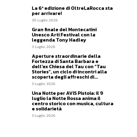
La 6ª edizione di OltreLaRocca sta
per arrivare!
30 Luglio 2026
Gran finale del Montecatini
Unesco Arti Festival con la
leggenda Tony Hadley
3 Luglio 2026
Aperture straordinarie della
Fortezza di Santa Barbara e
dell’ex Chiesa del Tau con “Tau
Stories”, un ciclo di incontri alla
scoperta degli affreschi di...
3 Luglio 2026
Una Notte per AVIS Pistoia: il 9
luglio la Notte Rossa anima il
centro storico con musica, cultura
e solidarietà
3 Luglio 2026