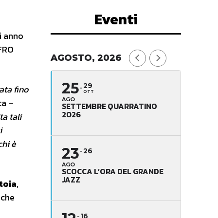
Eventi
 anno
 FRO
AGOSTO, 2026
25
29
ata fino
OTT
AGO
ca –
SETTEMBRE QUARRATINO
2026
a tali
i
chi è
23
26
AGO
SCOCCA L’ORA DEL GRANDE
JAZZ
toia
,
 che
16