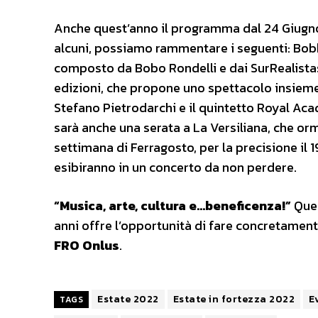
Anche quest’anno il programma dal 24 Giugno
alcuni, possiamo rammentare i seguenti: Bobb
composto da Bobo Rondelli e dai SurRealistas,
edizioni, che propone uno spettacolo insieme 
Stefano Pietrodarchi e il quintetto Royal Ac
sarà anche una serata a La Versiliana, che orma
settimana di Ferragosto, per la precisione il 1
esibiranno in un concerto da non perdere.
“Musica, arte, cultura e…beneficenza!”
Ques
anni offre l’opportunità di fare concretamen
FRO Onlus
.
Estate 2022
Estate in fortezza 2022
E
TAGS