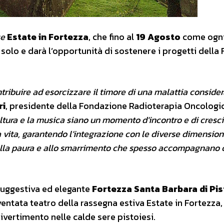
se
Estate in Fortezza
, che fino al
19 Agosto
come ogni
 solo e darà l’opportunità di sostenere i progetti della
ntribuire ad esorcizzare il timore di una malattia consider
ri
, presidente della Fondazione Radioterapia Oncologi
ultura e la musica siano un momento d’incontro e di crescit
a vita, garantendo l’integrazione con le diverse dimension
o alla paura e allo smarrimento che spesso accompagnano 
 suggestiva ed elegante
Fortezza Santa Barbara di Pis
ntata teatro della rassegna estiva Estate in Fortezza,
vertimento nelle calde sere pistoiesi.