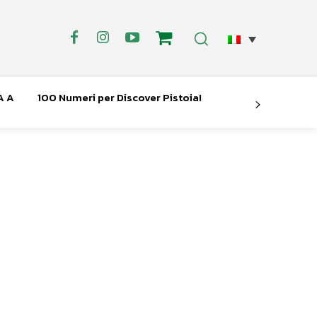
A A
100 Numeri per Discover Pistoia!