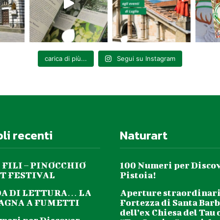
carica di più...
Segui su Instagram
oli recenti
Naturart
 FILI – PINOCCHIO
100 Numeri per Disco
T FESTIVAL
Pistoia!
DA DI LETTURA… LA
Aperture straordinari
GNA A FUMETTI
Fortezza di Santa Barb
dell’ex Chiesa del Tau 