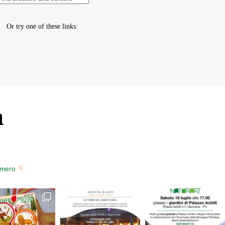
m
numero