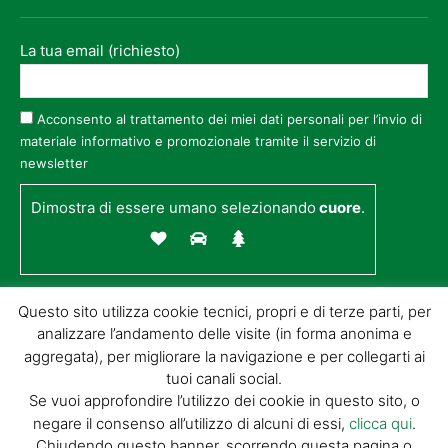
La tua email (richiesto)
Acconsento al trattamento dei miei dati personali per l’invio di
materiale informativo e promozionale tramite il servizio di
newsletter
Dimostra di essere umano selezionando
cuore
.
Questo sito utilizza cookie tecnici, propri e di terze parti, per
analizzare l’andamento delle visite (in forma anonima e
aggregata), per migliorare la navigazione e per collegarti ai
tuoi canali social.
Se vuoi approfondire l’utilizzo dei cookie in questo sito, o
negare il consenso all’utilizzo di alcuni di essi,
clicca qui
.
© GIORGIO TESI EDITRICE S.R.L. | P.IVA
Chiudendo questo banner, scorrendo questa pagina o