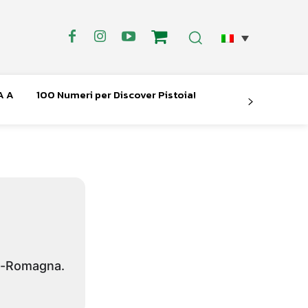
A A
100 Numeri per Discover Pistoia!
ia-Romagna.