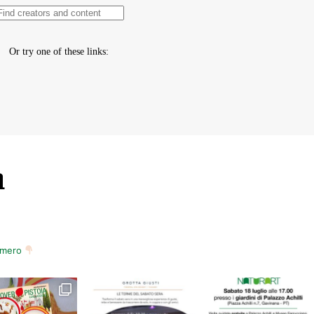
m
numero