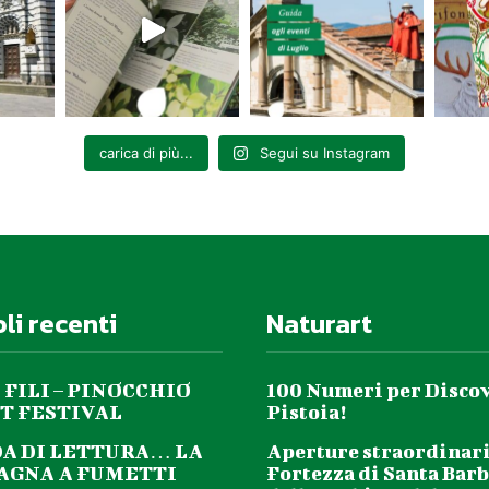
carica di più...
Segui su Instagram
oli recenti
Naturart
 FILI – PINOCCHIO
100 Numeri per Disco
T FESTIVAL
Pistoia!
DA DI LETTURA… LA
Aperture straordinari
GNA A FUMETTI
Fortezza di Santa Barb