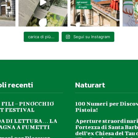
carica di più...
Segui su Instagram
oli recenti
Naturart
 FILI – PINOCCHIO
100 Numeri per Disco
T FESTIVAL
Pistoia!
DA DI LETTURA… LA
Aperture straordinari
GNA A FUMETTI
Fortezza di Santa Barb
dell’ex Chiesa del Tau 