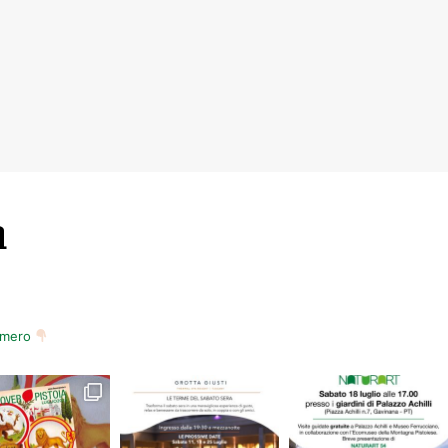
m
numero