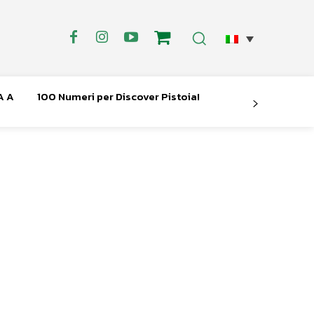
A A
100 Numeri per Discover Pistoia!