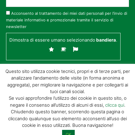
Acconsento al trattamento dei miei dati personali per l’invio di
materiale informativo e promozionale tramite il servizio di
newsletter
Dimostra di essere umano selezionando
bandiera
.
Questo sito utilizza cookie tecnici, propri e di terze parti, per
analizzare l’andamento delle visite (in forma anonima e
aggregata), per migliorare la navigazione e per collegarti ai
tuoi canali social.
Se vuoi approfondire l’utilizzo dei cookie in questo sito, o
negare il consenso all’utilizzo di alcuni di essi,
clicca qui
.
© GIORGIO TESI EDITRICE S.R.L. | P.IVA
Chiudendo questo banner, scorrendo questa pagina o
01732650476 | VIA DI BADIA 14 – 51100 LOC.
cliccando qualunque suo elemento acconsenti all’uso dei
BOTTEGONE (PISTOIA) |
POWERED BY
ALLYMIND
cookie in esso utilizzati. Buona navigazione!
Privacy Policy
|
Cookie Policy
|
Condizioni
di vendita
|
Site Map
OK