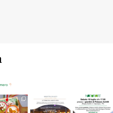
m
numero