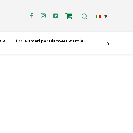
A A
100 Numeri per Discover Pistoia!