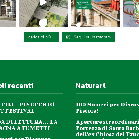
carica di più...
Segui su Instagram
oli recenti
Naturart
 FILI – PINOCCHIO
100 Numeri per Disco
T FESTIVAL
Pistoia!
DA DI LETTURA… LA
Aperture straordinari
GNA A FUMETTI
Fortezza di Santa Barb
dell’ex Chiesa del Tau 