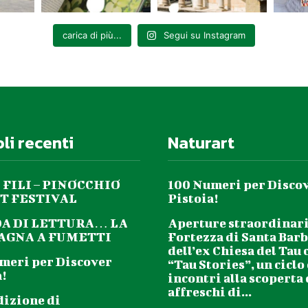
carica di più...
Segui su Instagram
oli recenti
Naturart
 FILI – PINOCCHIO
100 Numeri per Disco
T FESTIVAL
Pistoia!
DA DI LETTURA… LA
Aperture straordinari
GNA A FUMETTI
Fortezza di Santa Barb
dell’ex Chiesa del Tau 
meri per Discover
“Tau Stories”, un ciclo
!
incontri alla scoperta
affreschi di...
dizione di