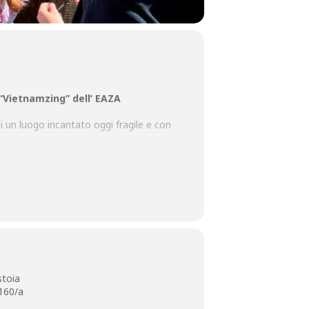
“Vietnamzing” dell’ EAZA
di un luogo incantato oggi fragile e con
ato l’importante compito di coinvolgere i
azioni che vivono nei territori habitat
 abitudini di vita.
r celebrare i “micromondi” degli
stoia
 160/a