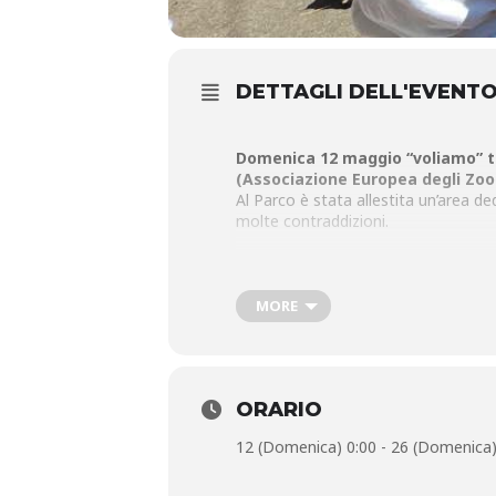
DETTAGLI DELL'EVENT
Domenica 12 maggio “voliamo” tu
(Associazione Europea degli Zoo 
Al Parco è stata allestita un’area de
molte contraddizioni.
Domenica 19: Reverse the Red D
singoli cittadini perché nessuna azio
MORE
naturali delle specie minacciate, sia 
Domenica 26: Millepiedi, Insetti
ORARIO
invertebrati e scoprire quanto siano
12 (Domenica) 0:00 - 26 (Domenica)