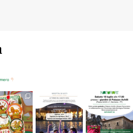
m
numero