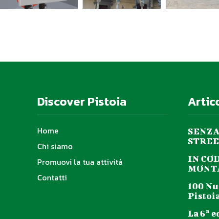
Discover Pistoia
Artic
Home
SENZA
STREE
Chi siamo
IN CO
Promuovi la tua attività
MONTA
Contatti
100 Nu
Pistoia
La 6ª e