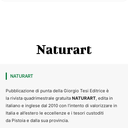
Naturart
UN SOGNO CHE SI AVVERA
NATURART
Un
ex Cinema
che riprende vita è sempre un motivo di
soddisfazione. Tanto più se il progetto di ristrutturazione parte dal
Pubblicazione di punta della Giorgio Tesi Editrice è
basso. L’Accademia della Bugia, infatti, nel 2021 ha acquistato l’
ex
la rivista quadrimestrale gratuita
NATURART
, edita in
Cinema Italia di Le Piastre
per farne un centro polifunzionale
con cucina, palcoscenico, museo della bugia e museo del ghiaccio
italiano e inglese dal 2010 con l’intento di valorizzare in
oltre, ovviamente, a una sala utilizzabile in molti modi. I lavori di
Italia e all’estero le eccellenze e i tesori custoditi
ristrutturazione stanno seguendo un progetto ambizioso che potrà
cambiare volto all’intera zona.
da Pistoia e dalla sua provincia.
L’apertura è prevista nel 2026, quando il Campionato Italiano della