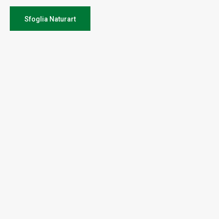
Bugia compirà 60 anni e festeggerà le 50 edizioni.
Sfoglia Naturart
Per sapere di più del progetto e come sostenerlo è possibile
reperire notizie sul sito
www.labugia.it