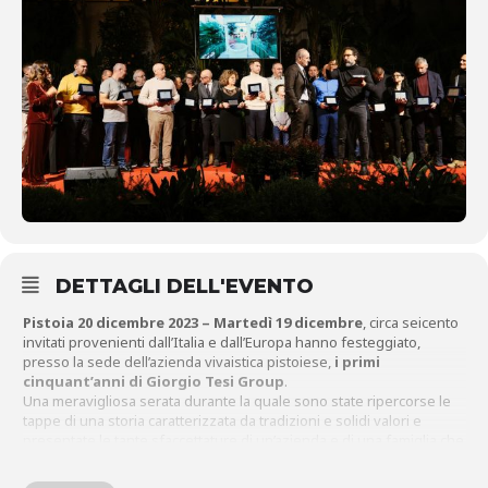
DETTAGLI DELL'EVENTO
Pistoia 20 dicembre 2023 – Martedì 19 dicembre
, circa seicento
invitati provenienti dall’Italia e dall’Europa hanno festeggiato,
presso la sede dell’azienda vivaistica pistoiese,
i primi
cinquant’anni di
Giorgio Tesi Group
.
Una meravigliosa serata durante la quale sono state ripercorse le
tappe di una storia caratterizzata da tradizioni e solidi valori e
presentate le tante sfaccettature di un’azienda e di una famiglia che
insieme formano una vera comunità, forte e coesa.
Nel tardo pomeriggio quindi, prima la Santa Messa celebrata da