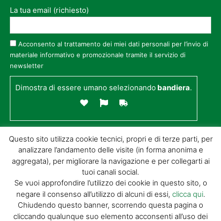
La tua email (richiesto)
Acconsento al trattamento dei miei dati personali per l’invio di
materiale informativo e promozionale tramite il servizio di
newsletter
Dimostra di essere umano selezionando
bandiera
.
Questo sito utilizza cookie tecnici, propri e di terze parti, per
analizzare l’andamento delle visite (in forma anonima e
aggregata), per migliorare la navigazione e per collegarti ai
tuoi canali social.
Se vuoi approfondire l’utilizzo dei cookie in questo sito, o
negare il consenso all’utilizzo di alcuni di essi,
clicca qui
.
© GIORGIO TESI EDITRICE S.R.L. | P.IVA
Chiudendo questo banner, scorrendo questa pagina o
01732650476 | VIA DI BADIA 14 – 51100 LOC.
cliccando qualunque suo elemento acconsenti all’uso dei
BOTTEGONE (PISTOIA) |
POWERED BY