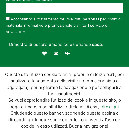
Acconsento al trattamento dei miei dati personali per l’invio di
materiale informativo e promozionale tramite il servizio di
newsletter
Dimostra di essere umano selezionando
casa
.
Questo sito utilizza cookie tecnici, propri e di terze parti, per
analizzare l’andamento delle visite (in forma anonima e
aggregata), per migliorare la navigazione e per collegarti ai
tuoi canali social.
Se vuoi approfondire l’utilizzo dei cookie in questo sito, o
negare il consenso all’utilizzo di alcuni di essi,
clicca qui
.
© GIORGIO TESI EDITRICE S.R.L. | P.IVA
Chiudendo questo banner, scorrendo questa pagina o
01732650476 | VIA DI BADIA 14 – 51100 LOC.
cliccando qualunque suo elemento acconsenti all’uso dei
BOTTEGONE (PISTOIA) |
POWERED BY
ALLYMIND
cookie in esso utilizzati. Buona navigazione!