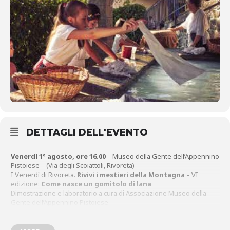
DETTAGLI DELL'EVENTO
Venerdì 1° agosto, ore 16.00
– Museo della Gente dell’Appennino
Pistoiese – (Via degli Scoiattoli, Rivoreta)
I Venerdì di Rivoreta.
Rivivi i mestieri della Montagna
– VI
edizione:
Come nasce un gomitolo di lana
Dimostrazione e laboratorio a cura di Associazione Museo della
Gente dell’Appennino Pistoiese
Ingresso a offerta libera