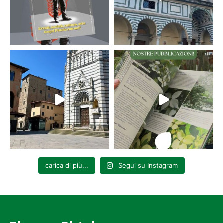
A cura di Pro Loco di Spedaletto
Domenica 24 agosto, ore 10.30-12.30
– Orto Botanico Forestale
(Alta Valle del Sestaione, Abetone)
Caccia ai Tesori dell’Orto
, attività per bambini
dai 6 ai 12 anni
Costo
€ 5,00
a bambino – Prenotazione obbligatoria al N. Verde
800
974102
Giovedì 28 agosto, ore 16.30-18.00
– Giardino dell’Energia
rinnovabile (Via La Piana 62, Pontepetri)
Curiosi di… Natura!
Pomeriggi di gioco all’Ecomuseo
–
Naturalmente Arte
Laboratorio per bambini
dai 6 ai 12 anni
Costo
€ 5,00
a bambino – Prenotazione obbligatoria al N. Verde
800
974102
carica di più...
Segui su Instagram
Domenica 31 agosto, ore 20.00
– Palazzo Achilli (Piazzetta Achilli
7, Gavinana – PT)
Cena al Museo
A cura di Ecomuseo in collaborazione con Slow Food Montagna
Pistoiese