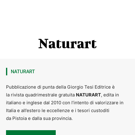
L’evento
è riservato a un massimo di 50 persone
. Per
partecipare
è obbligatoria la prenotazione
tramite e-mail
scrivendo a:
redazione@discoverpistoia.it
(indicando nome,
cognome e numero telefonico dei partecipanti).
Naturart
NATURART
Pubblicazione di punta della Giorgio Tesi Editrice è
la rivista quadrimestrale gratuita
NATURART
, edita in
italiano e inglese dal 2010 con l’intento di valorizzare in
Italia e all’estero le eccellenze e i tesori custoditi
NATURART 54
da Pistoia e dalla sua provincia.