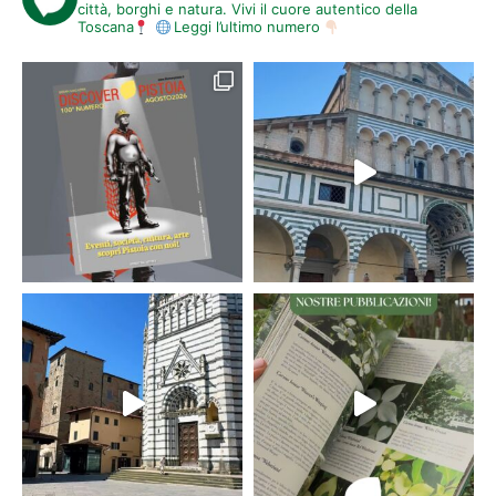
di Popiglio.
città, borghi e natura. Vivi il cuore autentico della
Una camminata che toccherà diverse aree di interesse: storiche,
Toscana
Leggi l’ultimo numero
naturalistiche, paesaggistiche, archeologia industriale, botanica e
geologia, usi, tradizioni e costumi.
ADVENTURE MOVIE AWARDS 2022
Gli
Adventure Movie Awards
sono la bussola che guida e “ispira”
da sempre l’intera manifestazione, grazie alla condivisione di storie
di avventura che hanno il potere di ampliare la comprensione di se
stessi come parte integrante della natura, film e incontri capaci
innescare cambiamenti sociali e ambientali positivi nelle nostre
comunità locali e in tutto il mondo.
Come ogni anno, sono attesi alcuni tra i migliori corto e
mediometraggi di avventura, esplorazione e sport outdoor del
panorama mondiale.
Le proiezioni gratuite
, presso il cinema all’aperto, sono previste
nelle
serate di Mercoledì 29 e Giovedì 30 Giugno e Venerdì 1
Luglio
mentre
le premiazioni
sono in programma alle
21:00
di
Domenica 3 Luglio.
VILLAGGIO DEL FESTIVAL
Da
Giovedì 30 Giugno a Domenica 3 Luglio
nel
Villaggio del
Festival
, con ingresso gratuito, sarà possibile trovare stand di
partners e associazioni, un’area olistica con trattamenti e massaggi,
un mercatino con abbigliamento, libri, prodotti artigianali, biologici
ed eccellenze locali, con la possibilità di degustare alcune