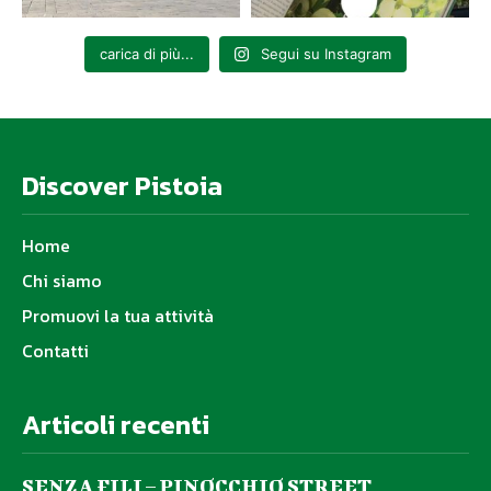
prelibatezze gastronomiche e ottima birra artigianale.
Info festival:
carica di più...
Segui su Instagram
www.adventureoutdoorfest.com
www.facebook.com/AdventureOutdoorFest
www.instagram.com/adventureoutdooritalia/
Discover Pistoia
Home
Chi siamo
Promuovi la tua attività
Contatti
Articoli recenti
SENZA FILI – PINOCCHIO STREET