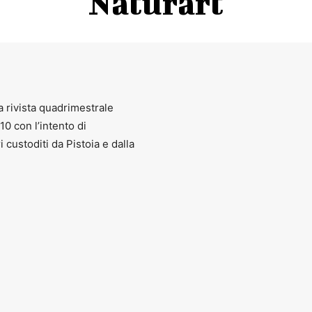
Naturart
a rivista quadrimestrale
010 con l’intento di
ri custoditi da Pistoia e dalla