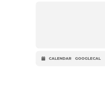
Ingresso libero
https://bellavistasocialfest.it
www.sgranarpercolli.it
CALENDAR
GOOGLECAL