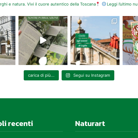
orghi e natura. Vivi il cuore autentico della Toscana
Leggi l’ultimo 
carica di più...
Segui su Instagram
oli recenti
Naturart