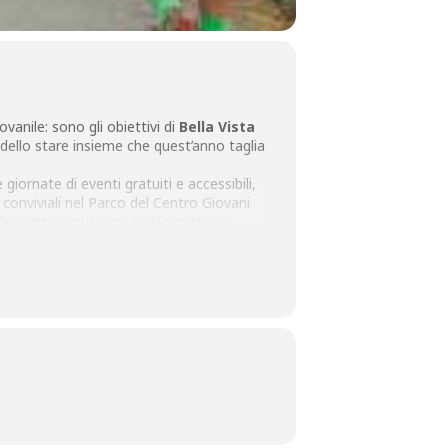
vanile: sono gli obiettivi di
Bella Vista
e dello stare insieme che quest’anno taglia
 giornate di eventi gratuiti e accessibili,
i conviviali nel Parco del Centro Giovani
 fine Ottocento oggi trasformato in
ttraverso i borghi storici di Buggiano
 già disponibili i ticket per partecipare,
a alla costruzione dell’evento insieme ad
 le relazioni territoriali.
iniziativa, il festival si conferma