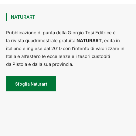
Impareremo a conoscere la natura che ci circonda attraverso
trekking e passeggiate, a scoprire i segreti e le curiosità del bosco,
ad utilizzare a pieno i nostri sensi per muoverci non solo
accompagnati da una mappa. All’interno di un’oasi affiliata al WWF
NATURART
conosceremo la biodiversità del nostro Appennino, e scopriremo
come vivono gli animali selvatici che popolano il territorio dal lupo ai
Pubblicazione di punta della Giorgio Tesi Editrice è
rapaci notturni, dai cervi alle volpi, tassi e caprioli.
la rivista quadrimestrale gratuita
NATURART
, edita in
QUOTA INDIVIDUALE: €550,00
italiano e inglese dal 2010 con l’intento di valorizzare in
Per Informazioni:
www.oasidynamo.org
Italia e all’estero le eccellenze e i tesori custoditi
da Pistoia e dalla sua provincia.
Sfoglia Naturart