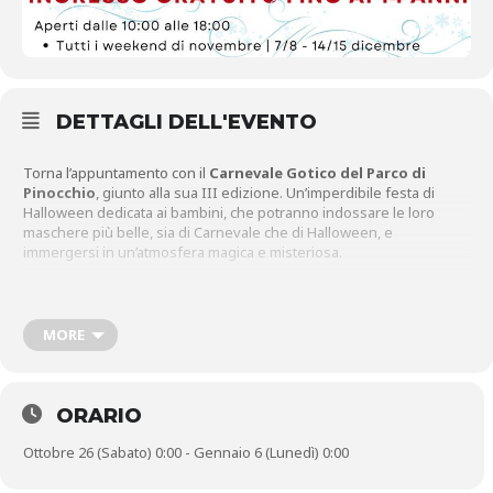
DETTAGLI DELL'EVENTO
Torna l’appuntamento con il
Carnevale Gotico del Parco di
Pinocchio
, giunto alla sua III edizione. Un’imperdibile festa di
Halloween dedicata ai bambini, che potranno indossare le loro
maschere più belle, sia di Carnevale che di Halloween, e
immergersi in un’atmosfera magica e misteriosa.
Dal secondo weekend di novembre 2024
torna anche
Magico
Natale con Pinocchio
MORE
, con laboratori, spettacoli, mascotte e tanto
altro a tema natalizio.
ORARIO
Per l’occasione, l’ingresso sarà gratuito per tutti i bambini fino ai 14
anni e includerà l’accesso al Parco, al Giardino Storico, e a tutte le
Ottobre 26 (Sabato) 0:00 - Gennaio 6 (Lunedì) 0:00
attività, sia all’aperto che al chiuso. I più piccoli potranno divertirsi al
museo interattivo, partecipare ad animazioni, assistere a spettacoli