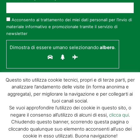
Acconsento al trattamento dei miei dati personali per l’invio di
materiale informativo e promozionale tramite il servizio di
newsletter
Dimostra di essere umano selezionando
albero
.
Questo sito utilizza cookie tecnici, propri e di terze parti, per
analizzare l’andamento delle visite (in forma anonima e
aggregata), per migliorare la navigazione e per collegarti ai
tuoi canali social.
Se vuoi approfondire l’utilizzo dei cookie in questo sito, o
negare il consenso all’utilizzo di alcuni di essi,
clicca qui
.
© GIORGIO TESI EDITRICE S.R.L. | P.IVA
Chiudendo questo banner, scorrendo questa pagina o
01732650476 | VIA DI BADIA 14 – 51100 LOC.
cliccando qualunque suo elemento acconsenti all’uso dei
BOTTEGONE (PISTOIA) |
POWERED BY
ALLYMIND
cookie in esso utilizzati. Buona navigazione!