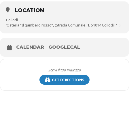
di burattini, fare un giro sulle storiche giostre degli anni Cinquanta
(per bambini dai 3 agli 11 anni) e cimentarsi nei percorsi avventura,
LOCATION
dedicati a chi ha dai 5 ai 14 anni e un’altezza massima di 150 cm.
Collodi
’Osteria “Il gambero rosso”, (Strada Comunale, 1, 51014 Collodi PT)
Magico Natale con Pinocchio
ci sarà
tutti i weekend di
novembre
|
7, 8, 14, 15 dicembre
|
Tutti i giorni dal 21
dicembre al 6 gennaio 2025
CALENDAR
GOOGLECAL
Biglietti avranno il costo di
€ 26 intero
|
€ 23 ridotto/over 65 anni
|
€ 17 studenti dai 15 ai 26 anni
(universitari e docenti scuole) |
€
21 convenzionati
Unicoop Firenze, Arci, Aci, Touring Club, Fai (per
altre riduzioni si veda il sito)
GET DIRECTIONS