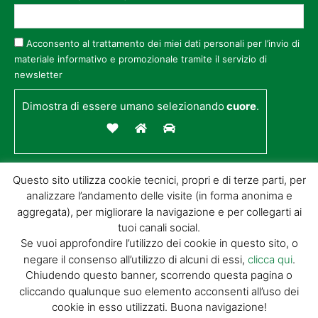
Acconsento al trattamento dei miei dati personali per l’invio di
materiale informativo e promozionale tramite il servizio di
newsletter
Dimostra di essere umano selezionando
cuore
.
Questo sito utilizza cookie tecnici, propri e di terze parti, per
analizzare l’andamento delle visite (in forma anonima e
aggregata), per migliorare la navigazione e per collegarti ai
tuoi canali social.
Se vuoi approfondire l’utilizzo dei cookie in questo sito, o
negare il consenso all’utilizzo di alcuni di essi,
clicca qui
.
© GIORGIO TESI EDITRICE S.R.L. | P.IVA
Chiudendo questo banner, scorrendo questa pagina o
01732650476 | VIA DI BADIA 14 – 51100 LOC.
cliccando qualunque suo elemento acconsenti all’uso dei
BOTTEGONE (PISTOIA) |
POWERED BY
ALLYMIND
cookie in esso utilizzati. Buona navigazione!
Privacy Policy
|
Cookie Policy
|
Condizioni