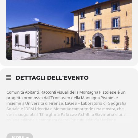
DETTAGLI DELL'EVENTO
Comunità Abitanti. Racconti visuali della Montagna Pistoiese è un
progetto promosso dall’Ecomuseo della Montagna Pistoiese
insieme a Università di Firenze, LaGeS – Laboratorio di Geografia
Sociale e IDEM Identità e Memoria: comprende una mostra, che
sarà inaugurata il
13 luglio a Palazzo Achilli a Gavinana
e una
collana editoriale composta da tre libri tutti editi da Metilene
edizioni:
“Dell’amore e della natura”
è un omaggio a fumetti alla
poetessa pastora Beatrice Bugelli di Pian degli Ontani curato da
Silvia Rocchi, illustratrice bolognese con all’attivo pubblicazioni e
MORE