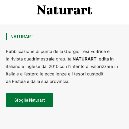
“Dell’amore e della natura”
di Silvia Rocchi
Naturart
NATURART
Pubblicazione di punta della Giorgio Tesi Editrice è
la rivista quadrimestrale gratuita
NATURART
, edita in
italiano e inglese dal 2010 con l’intento di valorizzare in
Italia e all’estero le eccellenze e i tesori custoditi
da Pistoia e dalla sua provincia.
“Quando la montagna starnutì”
di Nicola Giorgio
Sfoglia Naturart