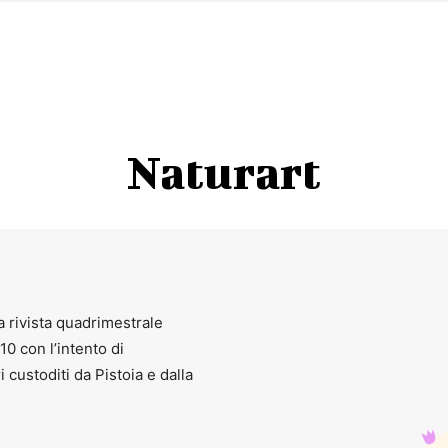
nte belle sorprese per
l’8a edizione della Camminata in Città
,
d
divivere@vdvpistoia.org
Naturart
a rivista quadrimestrale
010 con l’intento di
ri custoditi da Pistoia e dalla