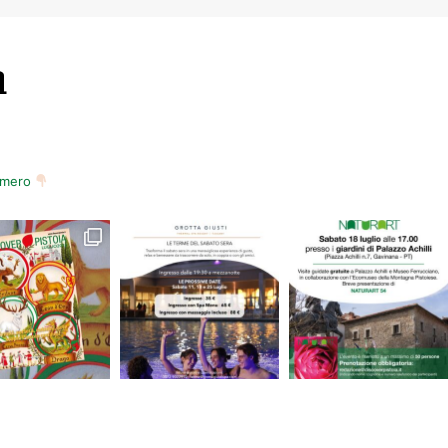
m
numero