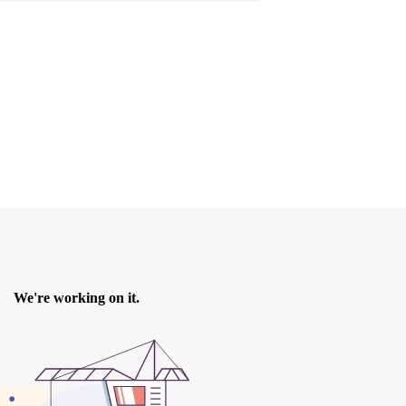
omenica 1° ottobre
, prevediamo di