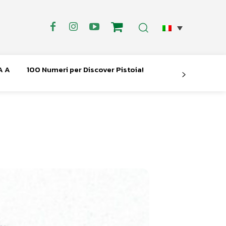
A A
100 Numeri per Discover Pistoia!