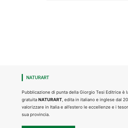
Nel frattempo stiamo preparando ta
proporvi bellissime soprese.
Informazioni
:
0573 964 345
– voglia
www.vdvpistoia.org
NATURART
Pubblicazione di punta della Giorgio Tesi Editrice è l
gratuita
NATURART
, edita in italiano e inglese dal 2
valorizzare in Italia e all’estero le eccellenze e i teso
sua provincia.