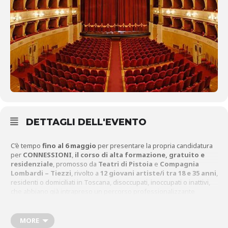
DETTAGLI DELL'EVENTO
C’è tempo
fino al 6 maggio
per presentare la propria candidatura
per
CONNESSIONI
,
il corso di alta formazione, gratuito e
residenziale
, promosso da
Teatri di Pistoia
e
Compagnia
Lombardi – Tiezzi
, rivolto a
12 giovani artiste/i tra 18 e 35 anni
,
residenti o domiciliati in Toscana, disoccupati, inoccupati o inattivi,
che abbiano già intrapreso un percorso professionalizzante
nell’ambito delle arti sceniche. La proposta, che avrà luogo in forma
di residenza, tra Pistoia e Chiusi, prevede l’erogazione di un
contributo economico a sostegno delle spese e l’alloggio gr tuito. Il
MORE